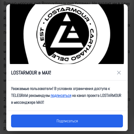
Военно-морских сил Вооружённых сил Украины. Не входит ни в одну
из двух бригад морской пехоты ВМСУ. Батальон состоит из 1-й и 2-
й рот морской пехоты, десантно-штурмовой роты, роты огневой
поддержки, миномётной батареи, разведывательного взвода и иных
подразделений.
Пункт постоянной дислокации 503 обмп — Мариуполь. В феврале-
марте главные силы батальона действовали возле Верхнеторецкого
к северу от Донецка, затем — в районе между Волновахой и
Великой Новосёлкой (понеся, кстати, значительные потери, в том
×
LOSTARMOUR в MAX!
числе там погибли командир батальона и командир 1-й роты
морской пехоты).
Уважаемые пользователи! В условиях ограничения доступа к
Некоторая часть батальона осталась в ППД. Установлено не менее
TELEGRAM рекомендуем
подписаться
на канал проекта LOSTARMOUR
28 имён военнослужащих 503 обмп, убитых, раненых, пропавших без
в мессенджере MAX!
вести или взятых в плен в Мариуполе. Они относились к различным
подразделениям батальона: той или иной роте морской пехоты,
десантно-штурмовой роте, роте огневой поддержки,
Подписаться
разведывательному взводу.