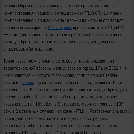
охраны Мариупольского районного территориального центра
комплектования и социальной поддержки (РТЦКиСП). Центрами
комплектования и социальной поддержки на Украине стали звать
военные комиссариаты.
Роты охраны
при военкоматах (РТЦКиСП)
— ещё один компонент Сил территориальной обороны Украины,
наряду с бригадами территориальной обороны и отдельными
стрелковыми батальонами.
Точно известно, что именно осталось от мариупольских сил
территориальной обороны к концу боёв за город. 17 мая 2022 г., в
ходе капитуляции остатков гарнизона, подполковник Стеблин
составил
список
сдающихся из числа своих подчинённых. В нём
перечислены 65 человек (причём себя самого командир бригады в
список не внёс). Напротив 54 имён в графе «подразделение»
указано просто «109 обр», в 9 строках фигурирует запись «107
об», в 2 остальных случаях написано «РТЦК». Разберёмся сначала с
последней категорией: имеются в виду либо сотрудники
военкомата, либо, что более вероятно, военнослужащие роты
охраны. «107 об» — это 107-й отдельный батальон