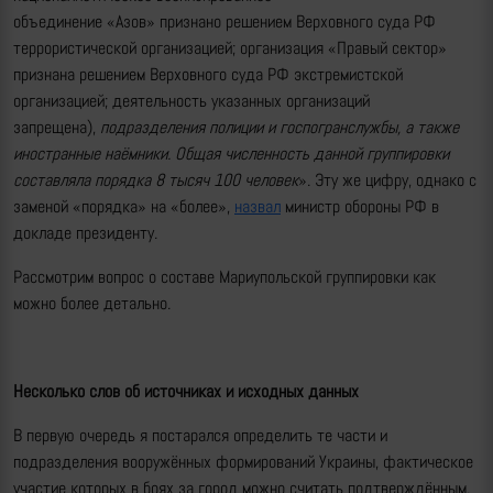
объединение «Азов» признано решением Верховного суда РФ
террористической организацией;
организация «Правый сектор»
признана решением Верховного суда РФ экстремистской
организацией; деятельность указанных организаций
запрещена),
подразделения полиции и госпогранслужбы, а также
иностранные наёмники. Общая численность данной группировки
составляла порядка 8 тысяч 100 человек
». Эту же цифру, однако с
заменой «порядка» на «более»,
назвал
министр обороны РФ в
докладе президенту.
Рассмотрим вопрос о составе Мариупольской группировки как
можно более детально.
Несколько слов об источниках и исходных данных
В первую очередь я постарался определить те части и
подразделения вооружённых формирований Украины, фактическое
участие которых в боях за город можно считать подтверждённым.