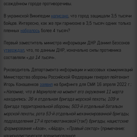
осаждённом городе противоречивы.
В украинской Википедии
написано
, что город защищали 3,5 тысячи
бойцов. Интересно, как же при гарнизоне в 3,5 тысяч одних только
пленных
набралось
более 4 тысяч?
Первый заместитель министра информации ДНР Даниил Безсонов
утверждал
, что, по данным ДНР, изначально силы противника
составляли «
до 14 тысяч
».
Руководитель Департамента информации и массовых коммуникаций
Министерства обороны Российской Федерации генерал-лейтенант
Игорь Конашенков
заявил
на брифинге для СМИ 16 апреля 2022 г.:
«
Напомню, что в Мариуполе на момент его окружения 11 марта
находились: 36-я отдельная бригада морской пехоты, 109-я
бригада территориальной обороны, 503-й отдельный батальон
морской пехоты, рота 53-й отдельной механизированной бригады,
подразделения 17-й противотанковой
(так!)
бригады, нацистские
формирования «Азов», «Айдар», «Правый сектор»
(примечание:
националистическое военизированное