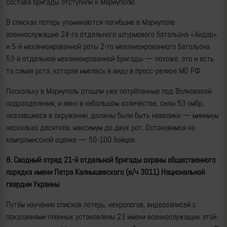
состава бригады отступили к Мариуполю.
В списках потерь упоминаются погибшие в Мариуполе
военнослужащие 24-го отдельного штурмового батальона «Айдар»
и 5-й механизированной роты 2-го механизированного батальона
53-й отдельной механизированной бригады — похоже, это и есть
та самая рота, которая имелась в виду в пресс-релизе МО РФ.
Поскольку в Мариуполь отошли уже потрёпанные под Волновахой
подразделения, и явно в небольшом количестве, силы 53 омбр,
оказавшиеся в окружении, должны были быть невелики — минимум
несколько десятков, максимум до двух рот. Остановимся на
компромиссной оценке — 50-100 бойцов.
8. Сводный отряд 21-й отдельной бригады охраны общественного
порядка имени Петра Калнышевского
(в/ч 3011) Национальной
гвардии Украины
Путём изучения списков потерь, некрологов, видеозаписей с
показаниями пленных установлены 23 имени военнослужащих этой