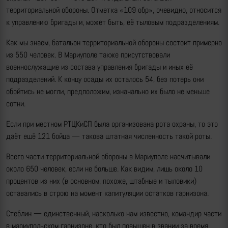
территориальной обороны. Отметка «109 обр», очевидно, относится
к управлению бригады и, может быть, её тыловым подразделениям.
Как мы знаем, батальон территориальной обороны состоит примерно
из 550 человек. В Мариуполе также присутствовали
военнослужащие из состава управления бригады и иных её
подразделений. К концу осады их осталось 54, без потерь они
обойтись не могли, предположим, изначально их было не меньше
сотни.
Если при местном РТЦКиСП была организована рота охраны, то это
даёт ешё 121 бойца — такова штатная численность такой роты.
Всего части территориальной обороны в Мариуполе насчитывали
около 650 человек, если не больше. Как видим, лишь около 10
процентов из них (в основном, похоже, штабные и тыловики)
оставались в строю на момент капитуляции остатков гарнизона.
Стеблин — единственный, насколько нам известно, командир части
в мариупольском гарнизоне, кто был повышен в звании за время