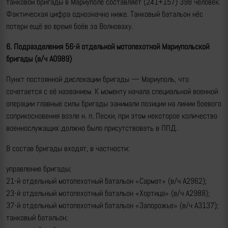
танковой бригады в Мариуполе составляет (241+157) 398 человек.
Фактическая цифра однозначно ниже. Танковый батальон нёс
потери ещё во время боёв за Волноваху.
6. Подразделения 56-й отдельной мотопехотной Мариупольской
бригады
(в/ч А0989)
Пункт постоянной дислокации бригады — Мариуполь, что
сочетается с её названием. К моменту начала специальной военной
операции главные силы бригады занимали позиции на линии боевого
соприкосновения возле н. п. Пески, при этом некоторое количество
военнослужащих должно было присутствовать в ППД.
В состав бригады входят, в частности:
управление бригады;
21-й отдельный мотопехотный батальон «Сармат» (в/ч А2962);
23-й отдельный мотопехотный батальон «Хортица» (в/ч А2988);
37-й отдельный мотопехотный батальон «Запорожье» (в/ч А3137);
танковый батальон;