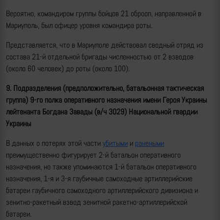
Вероятно, командиром группы бойцов 21 оброоп, направленной в
Мариуполь, был офицер уровня командира роты.
Представляется, что в Мариуполе действовал сводный отряд из
состава 21-й отдельной бригады численностью от 2 взводов
(около 60 человек) до роты (около 100).
9. Подразделения (предположительно, батальонная тактическая
группа)
9-го полка оперативного назначения имени Героя Украины
лейтенанта Богдана Завады
(в/ч 3029) Национальной гвардии
Украины
В данных о потерях этой части
убитыми
и
ранеными
преимущественно фигурирует 2-й батальон оперативного
назначения, но также упоминаются 1-й батальон оперативного
назначения, 1-я и 3-я гаубичные самоходные артиллерийские
батареи гаубичного самоходного артиллерийского дивизиона и
зенитно-ракетный взвод зенитной ракетно-артиллерийской
батареи.