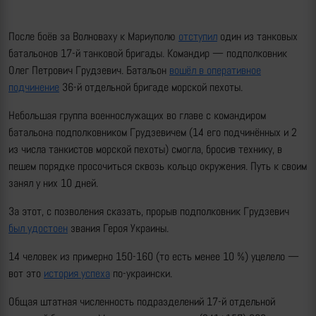
После боёв за Волноваху к Мариуполю
отступил
один из танковых
батальонов 17-й танковой бригады. Командир — подполковник
Олег Петрович Грудзевич. Батальон
вошёл в оперативное
подчинение
36-й отдельной бригаде морской пехоты.
Небольшая группа военнослужащих во главе с командиром
батальона подполковником Грудзевичем (14 его подчинённых и 2
из числа танкистов морской пехоты) смогла, бросив технику, в
пешем порядке просочиться сквозь кольцо окружения. Путь к своим
занял у них 10 дней.
За этот, с позволения сказать, прорыв подполковник Грудзевич
был удостоен
звания Героя Украины.
14 человек из примерно 150-160 (то есть менее 10 %) уцелело —
вот это
история успеха
по-украински.
Общая штатная численность подразделений 17-й отдельной