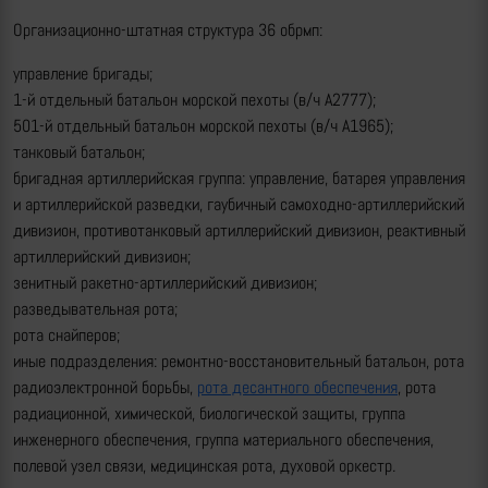
Организационно-штатная структура 36 обрмп:
управление бригады;
1-й отдельный батальон морской пехоты (в/ч А2777);
501-й отдельный батальон морской пехоты (в/ч А1965);
танковый батальон;
бригадная артиллерийская группа: управление, батарея управления
и артиллерийской разведки, гаубичный самоходно-артиллерийский
дивизион, противотанковый артиллерийский дивизион, реактивный
артиллерийский дивизион;
зенитный ракетно-артиллерийский дивизион;
разведывательная рота;
рота снайперов;
иные подразделения: ремонтно-восстановительный батальон, рота
радиоэлектронной борьбы,
рота десантного обеспечения
, рота
радиационной, химической, биологической защиты, группа
инженерного обеспечения, группа материального обеспечения,
полевой узел связи, медицинская рота, духовой оркестр.