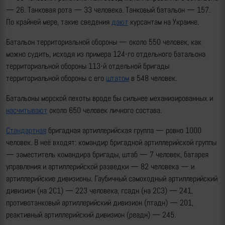
— 26. Танковая рота — 33 человека. Танковый батальон — 157.
По крайней мере, такие сведения
дают
курсантам на Украине.
Батальон территориальной обороны — около 550 человек, как
можно судить, исходя из примера 124-го отдельного батальона
территориальной обороны 113-й отдельной бригады
территориальной обороны с его
штатом
в 548 человек.
Батальоны морской пехоты вроде бы сильнее механизированных и
насчитывают
около 650 человек личного состава.
Стандартная
бригадная артиллерийская группа — ровно 1000
человек. В неё входят: командир бригадной артиллерийской группы
— заместитель командира бригады, штаб — 7 человек, батарея
управления и артиллерийской разведки — 82 человека — и
артиллерийские дивизионы. Гаубичный самоходный артиллерийский
дивизион (на 2С1) — 223 человека, гсадн (на 2С3) — 241,
противотанковый артиллерийский дивизион (птадн) — 201,
реактивный артиллерийский дивизион (реадн) — 245.