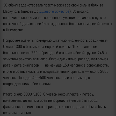
36 обрмп задействовала практически все свои силы в боях за
Мариуполь (вплоть до
духового оркестра
). Возможно,
незначительное количество военнослужащих осталось в пункте
постоянной дислокации 1-го отдельного батальона морской пехоты
в Николаеве.
Попробуем оценить примерную штатную численность соединения.
Около 1300 в батальонах морской пехоты, 157 в танковом
батальоне, около 750 в бригадной артиллерийской группе, 245 в
зенитном ракетно-артиллерийском дивизионе, разведывательная
рота и рота снайперов — не меньше 150 человек в совокупности,
итого в боевых частях и подразделениях бригады — около 2600
человек. Порядка 400-500 человек, если не больше, в
подразделениях обеспечения.
Итого около 3000-3100. С учётом некомплекта и потерь,
понесённых до начала боёв непосредственно за сам город,
фактическая численность бригады, конечно, должна была быть
несколько меньше.