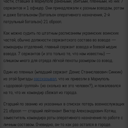
части, ставших в Мариуполе ранеными, убитыми, пленными, из них 7
сержантов и 1 офицер. Они принадлежали к разным взводам, ротам
и даже батальонам (батальон оперативного назначения, 2-й
патрульный батальон) 21 оброоп.
Как можно судить по штатным расписаниям украинских воинских
частей, обычно должности сержантского состава во взводе —
командиры отделений, главный сержант взвода и боевой медик
взвода. 7 сержантов (и это только те, что нам известны) —
слишком много для отряда лёгкой пехоты размером со взвод.
Один из пленных (младший сержант Денис Станиславович Синкин)
из этой бригады
рассказывал
, что их привезли в Мариуполь
«здоровой группой» (но сколько же это человек?), и пожаловался
на то, что их командир сбежал из города.
Старший по званию из указанных в списках потерь военнослужащих
21 оброоп — старший лейтенант Виктор Александрович Котяш,
заместитель командира роты оперативного назначения по работе с
личным составом. Очевидно, он-то как раз остался в городе.