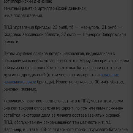
артиллерийский дивизион;
зенитный ракетно-артиллерийский дивизион;
иные подразделения.
ППД управления бригады, 23 омпб, тб — Мариуполь, 21 омпб —
Скадовск Херсонской области, 37 омпб — Приморск Запорожской
области.
Путём изучения списков потерь, некрологов, видеозаписей с
показаниями пленных установлено, что в Мариуполе присутствовали
бойцы из состава всех 3 мотопехотных батальонов и некоторых
других подразделений (в том числе артиллеристы и
помощник
начальника связи
бригады). Известно не меньше 30 имён убитых,
раненых, пленных.
Украинская практика предполагает, что в ППД части, даже если
она как таковая отправлена на фронт, по тем или иным причинам
остаётся некоторая доля её личного состава (занятых охраной
ППД, обслуживанием сохранившейся там матчасти и т. п.).
Например, в штате 108-го отдельного горно-штурмового батальона