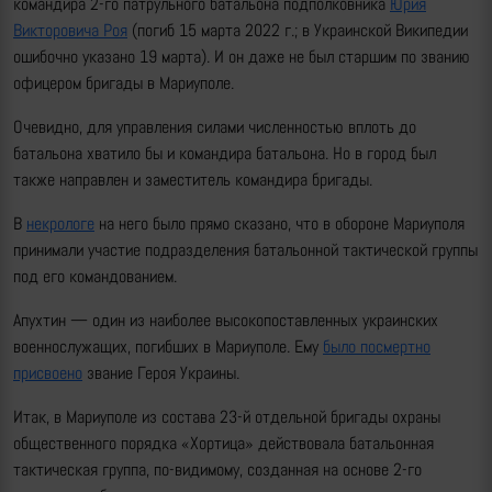
командира 2-го патрульного батальона подполковника
Юрия
Викторовича Роя
(погиб 15 марта 2022 г.; в Украинской Википедии
ошибочно указано 19 марта). И он даже не был старшим по званию
офицером бригады в Мариуполе.
Очевидно, для управления силами численностью вплоть до
батальона хватило бы и командира батальона. Но в город был
также направлен и заместитель командира бригады.
В
некрологе
на него было прямо сказано, что в обороне Мариуполя
принимали участие подразделения батальонной тактической группы
под его командованием.
Апухтин — один из наиболее высокопоставленных украинских
военнослужащих, погибших в Мариуполе. Ему
было посмертно
присвоено
звание Героя Украины.
Итак, в Мариуполе из состава 23-й отдельной бригады охраны
общественного порядка «Хортица» действовала батальонная
тактическая группа, по-видимому, созданная на основе 2-го