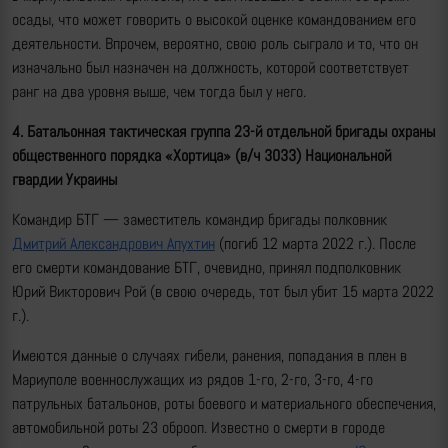
осады, что может говорить о высокой оценке командованием его
деятельности. Впрочем, вероятно, свою роль сыграло и то, что он
изначально был назначен на должность, которой соответствует
ранг на два уровня выше, чем тогда был у него.
4. Батальонная тактическая группа
23-й отдельной бригады охраны
общественного порядка «Хортица»
(в/ч 3033) Национальной
гвардии Украины
Командир БТГ — заместитель командир бригады полковник
Дмитрий Александрович Апухтин
(погиб 12 марта 2022 г.). После
его смерти командование БТГ, очевидно, принял подполковник
Юрий Викторович Рой (в свою очередь, тот был убит 15 марта 2022
г.).
Имеются данные о случаях гибели, ранения, попадания в плен в
Мариуполе военнослужащих из рядов 1-го, 2-го, 3-го, 4-го
патрульных батальонов, роты боевого и материального обеспечения,
автомобильной роты 23 оброоп. Известно о смерти в городе