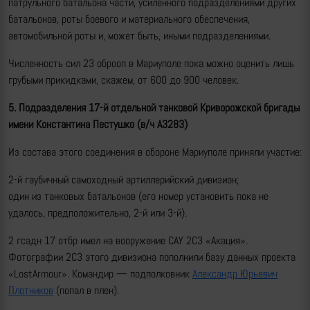
патрульного батальона части, усиленного подразделениями других
батальонов, роты боевого и материального обеспечения,
автомобильной роты и, может быть, иными подразделениями.
Численность сил 23 оброоп в Мариуполе пока можно оценить лишь
грубыми прикидками, скажем, от 600 до 900 человек.
5. Подразделения
17-й отдельной танковой Криворожской бригады
имени Константина Пестушко
(в/ч А3283)
Из состава этого соединения в обороне Мариуполе приняли участие:
2-й гаубичный самоходный артиллерийский дивизион;
один из танковых батальонов (его номер установить пока не
удалось, предположительно, 2-й или 3-й).
2 гсадн 17 отбр имел на вооружение САУ 2С3 «Акация».
Фотографии 2С3 этого дивизиона пополнили базу данных проекта
«LostArmour». Командир — подполковник
Александр Юрьевич
Плотников
(попал в плен).