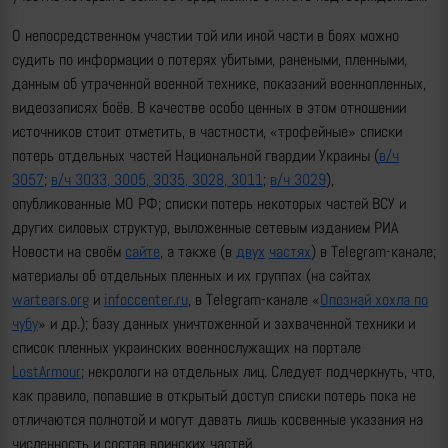
О непосредственном участии той или иной части в боях можно
судить по информации о потерях убитыми, ранеными, пленными,
данным об утраченной военной технике, показаний военнопленных,
видеозаписях боёв. В качестве особо ценных в этом отношении
источников стоит отметить, в частности, «трофейные» списки
потерь отдельных частей Национальной гвардии Украины (
в/ч
3057
;
в/ч 3033, 3005, 3035, 3028, 3011
;
в/ч 3029
),
опубликованные МО РФ; списки потерь некоторых частей ВСУ и
других силовых структур, выложенные сетевым изданием РИА
Новости на своём
сайте
, а также (в
двух
частях
) в Telegram-канале;
материалы об отдельных пленных и их группах (на сайтах
wartears.org
и
infoccenter.ru
, в Telegram-канале «
Опознай хохла по
чубу
» и др.); базу данных уничтоженной и захваченной техники и
список пленных украинских военнослужащих на портале
LostArmour
; некрологи на отдельных лиц. Следует подчеркнуть, что,
как правило, попавшие в открытый доступ списки потерь пока не
отличаются полнотой и могут давать лишь косвенные указания на
численность и состав воинских частей.