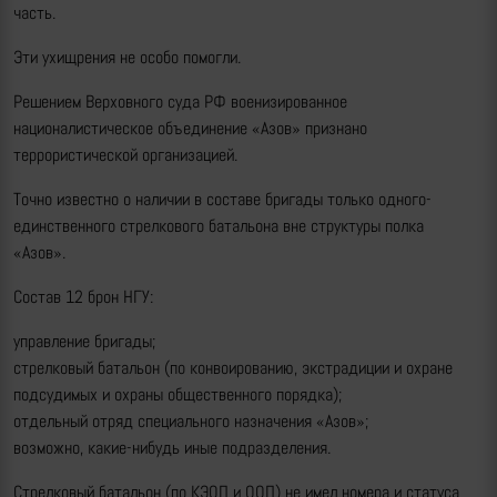
часть.
Эти ухищрения не особо помогли.
Решением Верховного суда РФ военизированное
националистическое объединение «Азов» признано
террористической организацией.
Точно известно о наличии в составе бригады только одного-
единственного стрелкового батальона вне структуры полка
«Азов».
Состав 12 брон НГУ:
управление бригады;
стрелковый батальон (по конвоированию, экстрадиции и охране
подсудимых и охраны общественного порядка);
отдельный отряд специального назначения «Азов»;
возможно, какие-нибудь иные подразделения.
Стрелковый батальон (по КЭОП и ООП) не имел номера и статуса