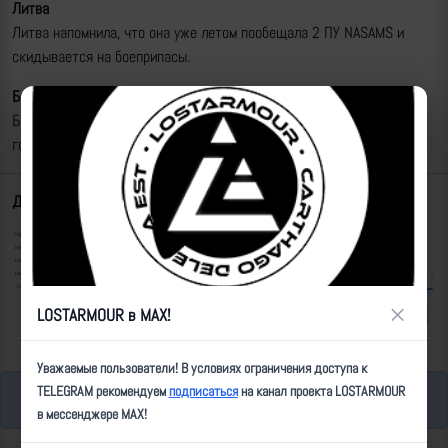
Литва
Литва напомнила, что она уже летом пообещала 2 ПУ NASAMS и
скидывается на боеприпасы.
Бельгия
Бельгия заявила что сможет поставить F-16 ВСУ только с 2025
года.
https://www.janes.com/defence-news/news-detai...
Допомогометр
×
LOSTARMOUR в MAX!
Уважаемые пользователи! В условиях ограничения доступа к
TELEGRAM рекомендуем
подписаться
на канал проекта LOSTARMOUR
Автор статьи:
Fyva Itsuken
в мессенджере MAX!