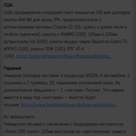
США
США сформировали очередной пакет помощи на 200 млн долларов:
ракеты AIM-9M для эрзац-ЗРК, предположительно с
использованием пусковых Стрела-10 (50, здаесь и далее число в
скобках оценочное), ракеты к HIMARS (200), 155мм и 105мм
артвыстрелы (по 5000), ракеты воздух-земля. Вероятно Gydra-70
APKWS (100), ракеты TOW (100), РПГ AT-4
(100).
https://www.defense.gov/News/Releases/Release...
Германия
Немецкие плановые поставки: 4 вездехода BV206, 4 автомобиля, 2
грузовика и 2 трейлера, 82 терминалов спутниковой связи. Из
дополнительно обещанного – 1 «система» Патриот. Что именно
имеется в виду под «системой» – понятно будет
позднее.
https://www.bundesregierung.de/breg-en/news/m...
Из любопытного:
Рейнметалл объявил о заключении с бундесвером контракта на
«более 100 тысяч» 155мм выстрелов на «шестизначную сумму в