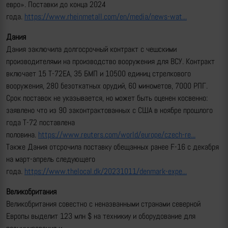
евро». Поставки до конца 2024
года.
https://www.rheinmetall.com/en/media/news-wat...
Дания
Дания заключила долгосрочный контракт с чешскими
производителями на производство вооружения для ВСУ. Контракт
включает 15 Т-72ЕА, 35 БМП и 10500 единиц стрелкового
вооружения, 280 безоткатных орудий, 60 минометов, 7000 РПГ.
Срок поставок не указывается, но может быть оценен косвенно:
заявлено что из 90 законтрактованных с США в ноябре прошлого
года Т-72 поставлена
половина.
https://www.reuters.com/world/europe/czech-re...
Также Дания отсрочила поставку обещанных ранее F-16 с декабря
на март-апрель следующего
года.
https://www.thelocal.dk/20231011/denmark-expe...
Великобритания
Великобритания совестно с неназванными странами северной
Европы выделит 123 млн $ на техникиу и оборудование для