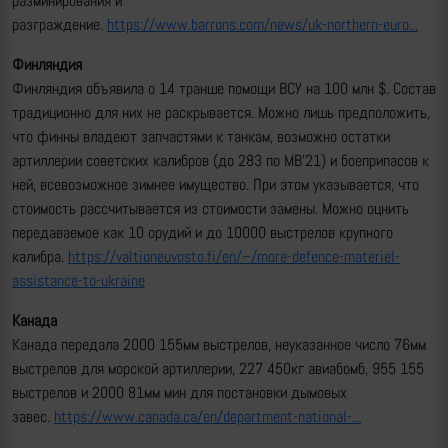
разминирования и
разграждение.
https://www.barrons.com/news/uk-northern-euro...
Финляндия
Финляндия объявила о 14 транше помощи ВСУ на 100 млн $. Состав
традиционно для них не раскрывается. Можно лишь предположить,
что финны владеют запчастями к танкам, возможно остатки
артиллерии советских калибров (до 283 по MB’21) и боеприпасов к
ней, всевозможное зимнее имущество. При этом указывается, что
стоимость рассчитывается из стоимости замены. Можно оцнить
передаваемое как 10 орудий и до 10000 выстрелов крупного
калибра.
https://valtioneuvosto.fi/en/–/more-defence-materiel-
assistance-to-ukraine
Канада
Канада передала 2000 155мм выстрелов, неуказанное число 76мм
выстрелов для морской артиллерии, 227 450кг авиабомб, 955 155
выстрелов и 2000 81мм мин для постановки дымовых
завес.
https://www.canada.ca/en/department-national-...