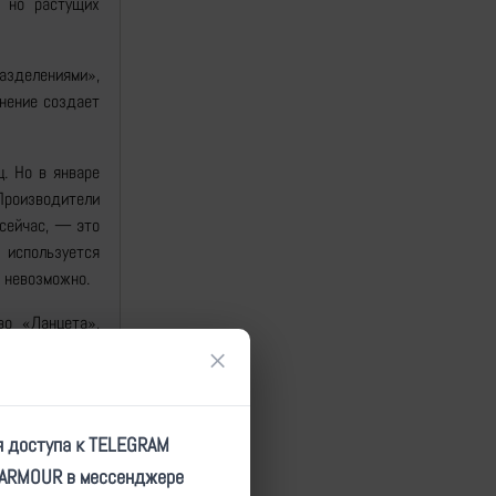
, но растущих
разделениями»,
енение создает
. Но в январе
Производители
 сейчас, — это
 используется
 невозможно.
во «Ланцета»,
×
 что «Ланцеты»
и и передают
я доступа к TELEGRAM
яет удар.
TARMOUR в мессенджере
с. Эта низкая