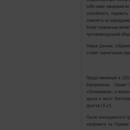
себя ниже ожиданий во 
способность поражать
самолеты на аэродромах
более тревожным являе
противовоздушной обор
Новые данные, собранны
станет значительно сер
Представленный в 201
боеприпасом. Ланцет
«Калашников», и выпус
крыла и несет боеголо
фунтов (
5 кг
).
После эпизодиеского п
конфликте на Украине.