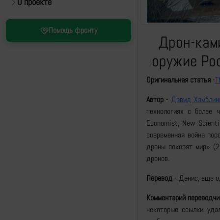
О проекте
Помощь фронту
Дрон-кам
оружие Рос
Оригинальная статья
-
T
Автор
-
Дэвид Хэмблин
технологиях с более 
Economist, New Scienti
современная война пор
дроны покорят мир» (2
дронов.
Перевод
- Денис, еще о
Комментарий переводчи
некоторые ссылки уда