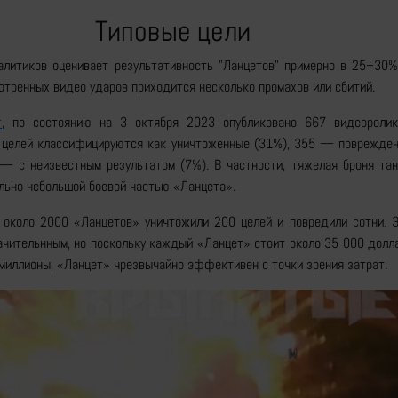
Типовые цели
алитиков оценивает результативность "Ланцетов" примерно в 25–30%,
отренных видео ударов приходится несколько промахов или сбитий.
r
, по состоянию на 3 октября 2023 опубликовано 667 видеороли
0 целей классифицируются как уничтоженные (31%), 355 — поврежден
 с неизвестным результатом (7%). В частности, тяжелая броня тан
ельно небольшой боевой частью «Ланцета».
о около 2000 «Ланцетов» уничтожили 200 целей и повредили сотни. Э
ачительнным, но поскольку каждый «Ланцет» стоит около 35 000 долл
 миллионы, «Ланцет» чрезвычайно эффективен с точки зрения затрат.