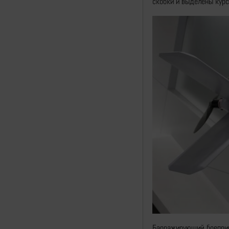
скобки и выделены курс
Барражирующий боепри