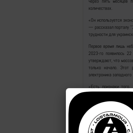
через пять месяцев п
количествах.
«Он используется эконо
— рассказал порталу "1
трудности для украинск
Первое время лишь неб
2023-го появилось 22
утверждают, что массов
только начало. Этот 
электроника западного 
«Есть признаки того,
наряду модернизацией, 
«Ланцет» запускается 
используются совмес
координаты. Оператор «
Электрический двигат