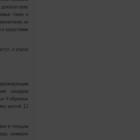
 доказал свою
оевые танки и
аналитиков, но
й и средствами
стут, и угроза
барражирующим
ией концерна
ых Х-образных
овку массой 11
ован в текущем
ода, примерно