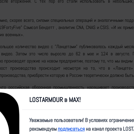
осле вторжения. С тех пор его стали использовать в небольших
мно, скорее всего, силами специальных операций и аналогичными под
9FortyFive" Сэмюэл Бендетт , аналитик CNA, CNAS и CSIS. «И их прим
их военных».
ольшое количество видео с "Ланцетами" публиковалось каждый месяц
 видео. Затем это число выросло до 62 в мае и 124 в августе. 
о производят оружие на новом предприятии, поэтому то, что мы видим
рост производства происходит несмотря на то, что в «Ланцете»
производства, приобрести которую в России теоретически должно быть
 что российская оборонная промышленность наращивает производст
которая ведет к улучшению его характеристик», — говорит Бендетт.
LOSTARMOUR в MAX!
с направляющей катапульты и передает видео оператору. Сообщается,
тно с разведывательными дронами, которые обнаруживают цел
Уважаемые пользователи! В условиях ограничени
Ланцета» подлетает к цели, визуально подтверждает цель и осуществл
рекомендуем
подписаться
на канал проекта LOS
ель разгоняет «Ланцет» до скорости около 70 миль (
112 км
) в ча