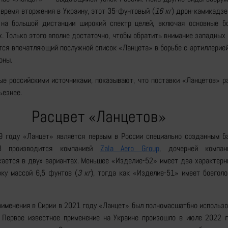
время вторжения в Украину, этот 35-фунтовый (
16 кг
) дрон-камикадзе
 на большой дистанции широкий спектр целей, включая основные б
. Только этого вполне достаточно, чтобы обратить внимание западных 
тся впечатляющий послужной список «Ланцета» в борьбе с артиллерие
оны.
е российскими источниками, показывают, что поставки «Ланцетов» ра
ьезнее.
Расцвет «Ланцетов»
9 году «Ланцет» является первым в России специально созданным 
-3 производится компанией
Zala Aero Group
, дочерней компан
кается в двух вариантах. Меньшее «Изделие-52» имеет два характерн
вку массой 6,5 фунтов (
3 кг
), тогда как «Изделие-51» имеет боегол
рименения в Сирии в 2021 году «Ланцет» был полномасшатбно использ
 Первое известное применение на Украине произошло в июле 2022 г