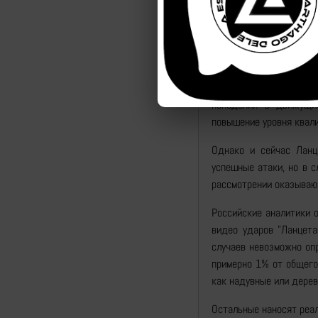
скорость делает его бо
«Каждый день мы сбив
советник министра обор
Все ранние атаки «Ла
попадания в движущи
повышение уровня квал
Однако и сейчас Ланц
успешные атаки, но в 
рассмотрении оказываю
Российские аналитики 
видео ударов "Ланцет
случаев невозможно оп
примерно 1% от общего
как надувные или дере
Остальные наносят реа