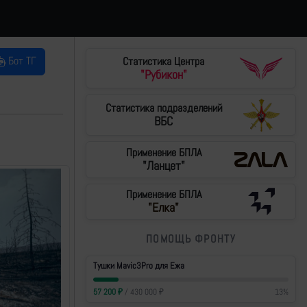
Бот ТГ
Статистика Центра
"Рубикон"
Статистика подразделений
ВБС
Применение БПЛА
"Ланцет"
Применение БПЛА
"Елка"
ПОМОЩЬ ФРОНТУ
Тушки Mavic3Pro для Ежа
57 200
₽
/
430 000
₽
13
%