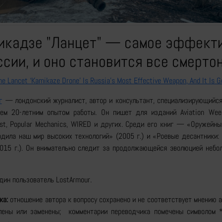
икадзе "Ланцет" — самое эффект
сии, и оно становится все смерто
he Lancet ‘Kamikaze Drone’ Is Russia’s Most Effective Weapon, And It Is G
г
—
лондонский журналист, автор и консультант, специализирующийс
чем 20-летним опытом работы. Он пишет для изданий Aviation Week
st, Popular Mechanics, WIRED и других. Среди его книг — «Оружейны
одила наш мир высоких технологий» (2005 г.) и «Роевые десантники:
015 г.). Он внимательно следит за продолжающейся эволюцией небо
дин пользователь LostArmour.
ка:
отношение автора к вопросу сохранено и не соответствует мнению 
лены или заменены; комментарии переводчика помечены символом 