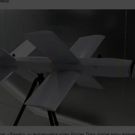
ивом.
пас «Ланцет» — выдающийся успех России. Пока другие виды вооруж