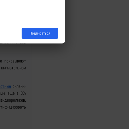
пас.
ers Юрий Сак,
ехвата».
Подписаться
иках показаны
доктрины или
но показывают
и внимательном
естные
онлайн-
ами, еще в 8%
 видеороликов,
нтифицировать