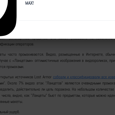
MAX!
лее легкопоражаемой целью, чем управляемая ракета или другой боепри
аем по крайней мере один или два таких «Ланцета», — заявил Reut
оны Украины. «Но, к сожалению, это не 100-процентный показатель пер
нцета» были направлены на статические цели. В новых же видеорол
еся транспортные средства. Это может указывать на изменение 
ификации операторов.
еты часто промахиваются. Видео, размещенные в Интернете, обыч
случае с «Ланцетами» оптимистичные изображения в видеороликах, пр
тся промахами.
открытых источников Lost Armor
собрали и классифицировали все изв
ами". Около 7% видео атак "Ланцетов" являются очевидными промах
ределить, действительно ли цель поражена. На небольшом количестве
 числа, видно, как "Ланцеты" бьют по предметам, которые можно иде
вянные макеты.
льный ущерб.