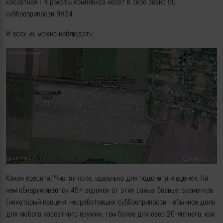
кассетная ГЧ ракеты комплекса несет в себе ровно 50
суббоеприпасов 9Н24.
И всех их можно наблюдать:
Какая красота! Чистое поле, идеально для подсчета и оценки. На
нем обнаруживается 45+ воронок от этих самых боевых элементов
(некоторый процент несработавших суббоеприпасов - обычное дело
для любого кассетного оружия, тем более для овер 20-летнего, как