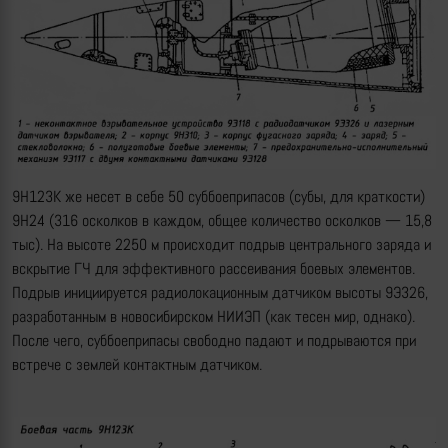
9Н123К же несет в себе 50 суббоеприпасов (субы, для краткости)
9Н24 (316 осколков в каждом, общее количество осколков — 15,8
тыс). На высоте 2250 м происходит подрыв центрального заряда и
вскрытие ГЧ для эффективного рассеивания боевых элементов.
Подрыв инициируется радиолокационным датчиком высоты 9Э326,
разработанным в новосибирском НИИЭП (как тесен мир, однако).
После чего, суббоеприпасы свободно падают и подрываются при
встрече с землей контактным датчиком.