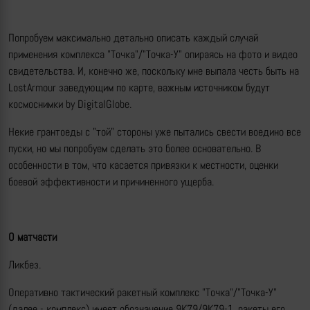
Попробуем максимально детально описать каждый случай
применения комплекса "Точка"/"Точка-У" опираясь на фото и видео
свидетельства. И, конечно же, поскольку мне выпала честь быть на
LostArmour заведующим по карте, важным источником будут
космоснимки by DigitalGlobe.
Некие грантоеды с "той" стороны уже пытались свести воедино все
пуски, но мы попробуем сделать это более основательно. В
особенности в том, что касается привязки к местности, оценки
боевой эффективности и причиненного ущерба.
О матчасти
Ликбез.
Оперативно тактический ракетный комплекс "Точка"/"Точка-У"
(далее - комплекс) имеет обозначение 9К79/9К79-1, ракеты его