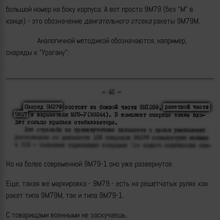
большой номер на боку корпуса. А вот просто 9М79 (без "М" в
конце) - это обозначение
двигательного отсека
ракеты 9М79М.
Аналогичной методикой обозначаются, например,
снаряды к "Урагану":
Но на более современной 9М79-1 оно уже развернутое.
Еще, такая же маркировка - 9М79 - есть на решетчатых рулях как
ракет типа 9М79М, так и типа 9М79-1.
С товарищами военными не заскучаешь.