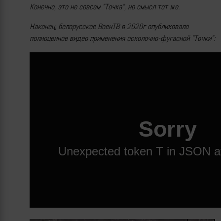
Конечно, это не совсем "Точка", но смысл тот же.
Наконец, белорусское ВоенТВ в 2020г опубликовало
полноценное видео применения осколочно-фугасной "Точки":