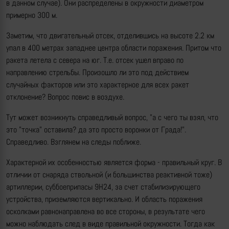
в данном случае). Они распределены в окружности диаметром
примерно 300 м.
Заметим, что двигательный отсек, отделившись на высоте 2.2 км
упал в 400 метрах западнее центра области поражения. Притом что
ракета летела с севера на юг. Т.е. отсек ушел вправо по
направлению стрельбы. Произошло ли это под действием
случайных факторов или это характерное для всех ракет
отклонение? Вопрос повис в воздухе.
Тут может возникнуть справедливый вопрос, "а с чего ты взял, что
это "точка" оставила? да это просто воронки от Града!".
Справедливо. Взглянем на следы поближе.
Характерной их особенностью является форма - правильный круг. В
отличии от снаряда ствольной (и большинства реактивной тоже)
артиллерии, суббоеприпасы 9Н24, за счет стабилизирующего
устройства, приземляются вертикально. И область поражения
осколками равнонаправлена во все стороны, в результате чего
можно наблюдать след в виде правильной окружности. Тогда как