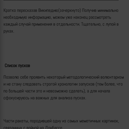
Кратко пересказав Википедию(зачеркнуто) Получив минимально
необходимую информацию, можем уже наконец рассмотреть
каждый случай применения в отдельности. Тщательно, с лупой в
руках.
Список пусков
Позволю себе проявить некоторый методологический волюнтаризм
и не стану следовать строгой хронологии запусков (тем более, что
по большей части это и невозможно сделать), а для начала
сфокусируюсь на важных для анализа пусках.
Части ракеты, породившей одну из самых меметичных картинок,
связанных с войной на Донбассе