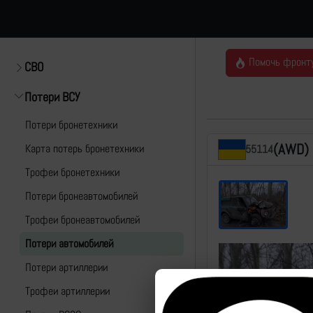
Помочь фронт
СВО
Потери ВСУ
Потери бронетехники
(AWD)
Карта потерь бронетехники
55114
Трофеи бронетехники
Потери бронеавтомобилей
Трофеи бронеавтомобилей
Потери автомобилей
Потери артиллерии
Трофеи артиллерии