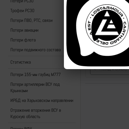
Потери РСЗО
Трофеи РСЗО
Потери ПВО, РТС, связи
Потери авиации
Потери флота
Потери подвижного состава
Статистика
Назад к списку
Потери 155-мм гаубиц M777
Потери артиллерии ВСУ под
Крынками
ИРБД на Харьковском направлении
Отражение вторжения ВСУ в
Курскую область
Потери ВФУ