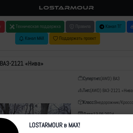
LOSTARMOUR
у
Техническая поддержка
Правила
Канал ТГ
Канал MAX
Поддержать проект
 ВАЗ-2121 «Нива»
Супертип:
(AWD) ВАЗ
Тип:
(AWD) ВАЗ-2121 «Нива
Класс:
Внедорожник/Кросс
Дата:
13.05.2024
LOSTARMOUR в MAX!
Место:
-