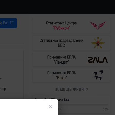
Бот ТГ
Статистика Центра
"Рубикон"
Статистика подразделений
ВБС
Применение БПЛА
"Ланцет"
Применение БПЛА
"Елка"
»
овер
ПОМОЩЬ ФРОНТУ
Тушки Mavic3Pro для Ежа
×
42 700
₽
/
430 000
₽
10
%