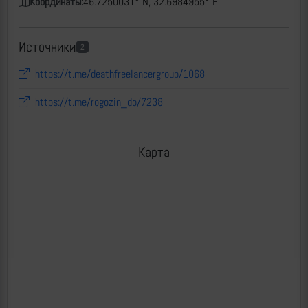
Координаты:
46.7250031° N, 32.6984955° E
Источники
2
https://t.me/deathfreelancergroup/1068
https://t.me/rogozin_do/7238
Карта