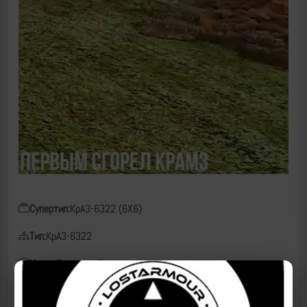
Супертип:
КрАЗ-6322 (6X6)
Тип:
КрАЗ-6322
Класс:
Грузовик/Самосвал
Чем поражен:
FPV