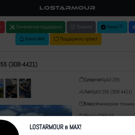
LOSTARMOUR
у
Техническая поддержка
Правила
Канал ТГ
Канал MAX
Поддержать проект
255 (ЭОВ-4421)
Супертип:
КрАЗ-255
Тип:
КрАЗ-255 (ЭОВ-4421)
Класс:
Инженерная техника
б/н:
г/н 7250 А7
LOSTARMOUR в MAX!
Чем поражен:
Неизвестно