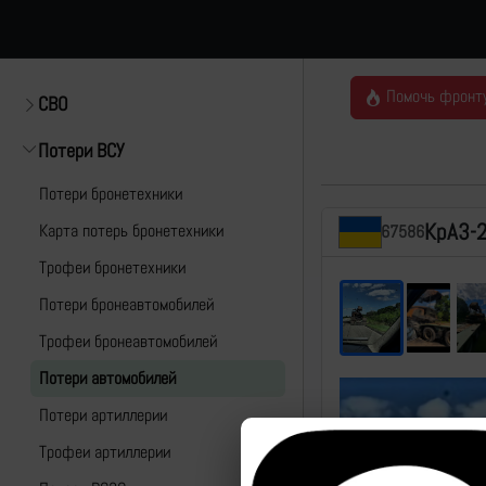
Помочь фронт
СВО
Потери ВСУ
Потери бронетехники
КрАЗ-
Карта потерь бронетехники
67586
Трофеи бронетехники
Потери бронеавтомобилей
Трофеи бронеавтомобилей
Потери автомобилей
Потери артиллерии
Трофеи артиллерии