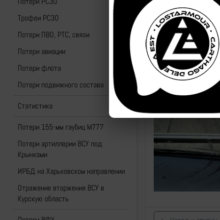
Потери РСЗО
Трофеи РСЗО
Потери ПВО, РТС, связи
Потери авиации
Потери флота
Потери подвижного состава
Статистика
Потери 155-мм гаубиц M777
Потери артиллерии ВСУ под
Крынками
ИРБД на Харьковском направлении
Отражение вторжения ВСУ в
Курскую область
Потери ВФУ