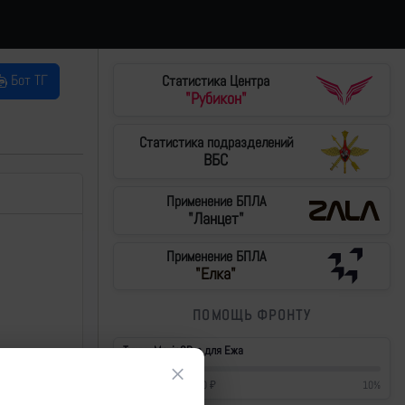
Бот ТГ
Статистика Центра
"Рубикон"
Статистика подразделений
ВБС
Применение БПЛА
"Ланцет"
Применение БПЛА
"Елка"
ПОМОЩЬ ФРОНТУ
Тушки Mavic3Pro для Ежа
×
42 700
₽
/
430 000
₽
10
%