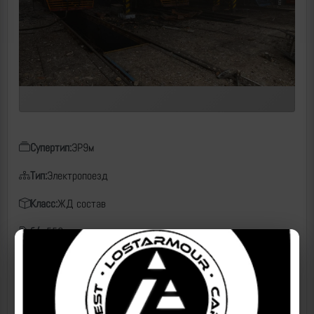
Супертип:
ЭР9м
Тип:
Электропоезд
Класс:
ЖД состав
б/н:
559
Дата:
06.12.2025
Место:
депо РПЧ Фастов