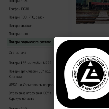
Потери РСЗО
Трофеи РСЗО
Потери ПВО, РТС, связи
Потери авиации
Потери флота
Потери подвижного состава
Статистика
Потери 155-мм гаубиц M777
Потери артиллерии ВСУ под
Крынками
ИРБД на Харьковском направлении
Отражение вторжения ВСУ в
Курскую область
Потери ВФУ