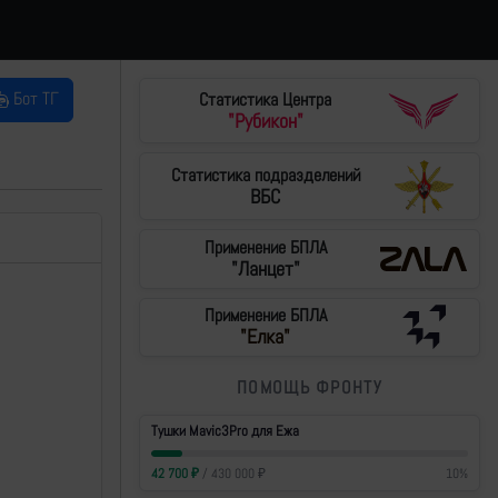
Бот ТГ
Статистика Центра
"Рубикон"
Статистика подразделений
ВБС
Применение БПЛА
"Ланцет"
Применение БПЛА
"Елка"
ПОМОЩЬ ФРОНТУ
Тушки Mavic3Pro для Ежа
42 700
₽
/
430 000
₽
10
%