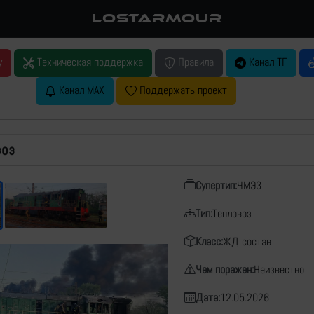
LOSTARMOUR
у
Техническая поддержка
Правила
Канал ТГ
Канал MAX
Поддержать проект
воз
Супертип:
ЧМЭ3
Тип:
Тепловоз
Класс:
ЖД состав
Чем поражен:
Неизвестно
Дата:
12.05.2026