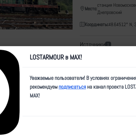
станция Новомосков
Место:
Днепровский
Координаты:
48.64512° N, 
Источники
1
LOSTARMOUR в MAX!
https://t.me/OleksiiKule
Уважаемые пользователи! В условиях ограничени
Карта
рекомендуем
подписаться
на канал проекта LOS
MAX!