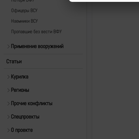
Офицеры ВСУ
Наемники ВСУ
Пропавшие без вести ВФУ
Применение вооружений
Статьи
Курилка
Регионы
Прочие конфликты
Спецпроекты
О проекте