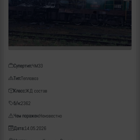
Супертип:
ЧМЭ3
Тип:
Тепловоз
Класс:
ЖД состав
б/н:
2362
Чем поражен:
Неизвестно
Дата:
14.05.2026