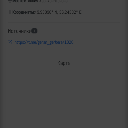
Место:
станция Харьков-Основа
Координаты:
49.93098° N, 36.24332° E
Источники
1
https://t.me/geran_gerbera/1026
Карта