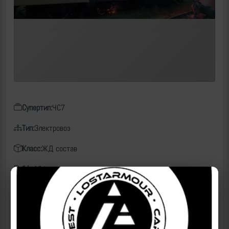
Супертип:
ЧС7
Тип:
Электровоз
Класс:
ЖД состав
б/н:
124
Чем поражен:
Неизвестно
Дата:
03.07.2026