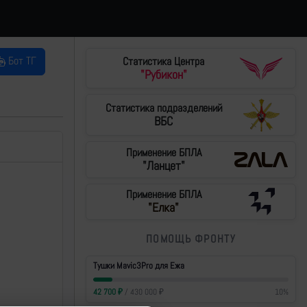
Бот ТГ
Статистика Центра
"Рубикон"
Статистика подразделений
ВБС
Применение БПЛА
"Ланцет"
Применение БПЛА
"Елка"
ПОМОЩЬ ФРОНТУ
Тушки Mavic3Pro для Ежа
42 700
₽
/
430 000
₽
10
%