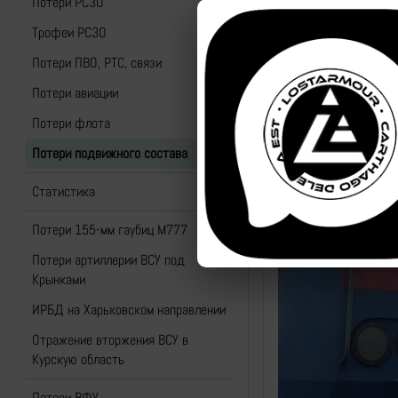
Потери РСЗО
Трофеи РСЗО
Потери ПВО, РТС, связи
Потери авиации
Потери флота
Потери подвижного состава
Статистика
Потери 155-мм гаубиц M777
Потери артиллерии ВСУ под
Крынками
ИРБД на Харьковском направлении
Отражение вторжения ВСУ в
Курскую область
Потери ВФУ