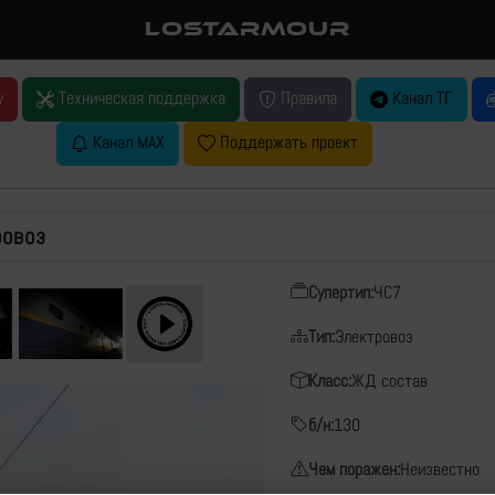
LOSTARMOUR
у
Техническая поддержка
Правила
Канал ТГ
Канал MAX
Поддержать проект
ровоз
Супертип:
ЧС7
Тип:
Электровоз
Класс:
ЖД состав
б/н:
130
Чем поражен:
Неизвестно