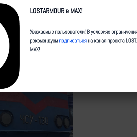
Дата:
06.07.2026
LOSTARMOUR в MAX!
Место:
Неизвестно
Уважаемые пользователи! В условиях ограничени
Источники
1
рекомендуем
подписаться
на канал проекта LOS
1 запись из непубличных источни
MAX!