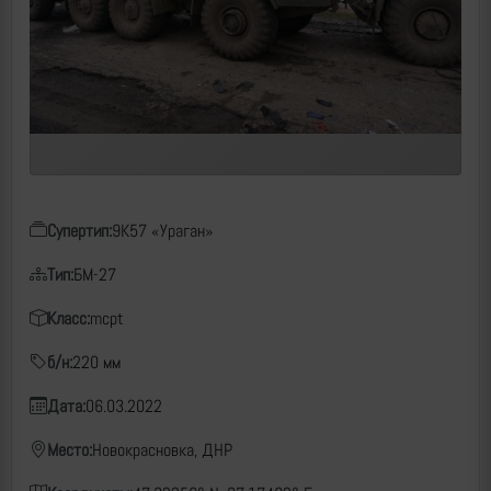
Супертип:
9К57 «Ураган»
Тип:
БМ-27
Класс:
mcpt
б/н:
220 мм
Дата:
06.03.2022
Место:
Новокрасновка, ДНР