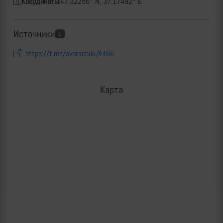
Координаты:
47.32256° N, 37.17492° E
Источники
1
https://t.me/svarschiki/4466
Карта