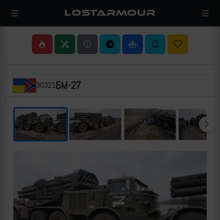
LOSTARMOUR
БМ-27
30321