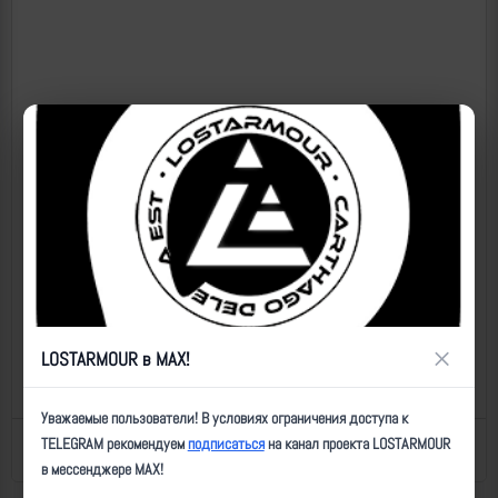
×
LOSTARMOUR в MAX!
Уважаемые пользователи! В условиях ограничения доступа к
TELEGRAM рекомендуем
подписаться
на канал проекта LOSTARMOUR
Назад к списку
Последнее обновление: 19.11.2025 21:00
в мессенджере MAX!