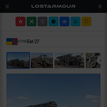
LOSTARMOUR
БМ-27
57785