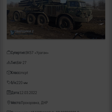
Супертип:
9К57 «Ураган»
Тип:
БМ-27
Класс:
mcpt
б/н:
220 мм
Дата:
12.03.2022
Место:
Прохоровка, ДНР