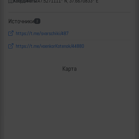
Координаты:
47.5271111° N, 37.6670833° E
Источники
2
https://t.me/svarschiki/487
https://t.me/voenkorKotenok/44880
Карта