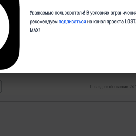
Место:
Красноармейский р-
Уважаемые пользователи! В условиях ограничени
рекомендуем
подписаться
на канал проекта LOS
Источники
3
MAX!
https://t.me/RVvoenkor/8
https://t.me/combat_eng
https://t.me/Ugolok_Sit
Последнее обновление: 24.