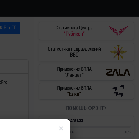
Бот ТГ
Статистика Центра
"Рубикон"
Статистика подразделений
ВБС
Применение БПЛА
"Ланцет"
xPro
Применение БПЛА
"Елка"
ПОМОЩЬ ФРОНТУ
Тушки Mavic3Pro для Ежа
×
42 700
₽
/
430 000
₽
10
%