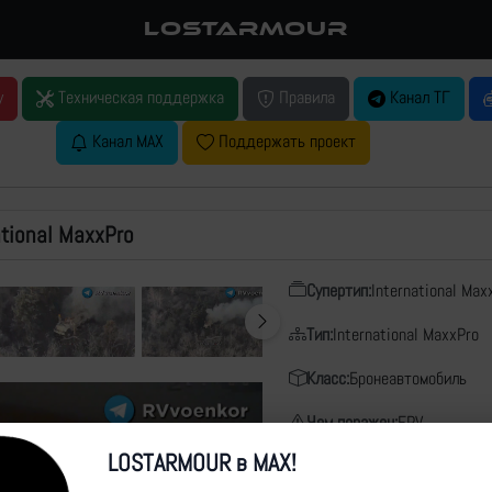
LOSTARMOUR
у
Техническая поддержка
Правила
Канал ТГ
Канал MAX
Поддержать проект
ational MaxxPro
Супертип:
International Max
Тип:
International MaxxPro
Класс:
Бронеавтомобиль
Чем поражен:
FPV
LOSTARMOUR в MAX!
Дата:
16.02.2025