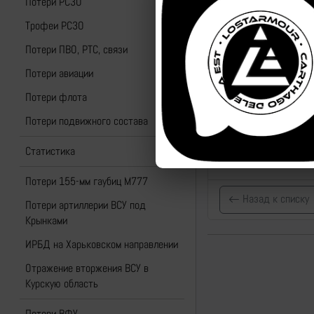
Потери РСЗО
Трофеи РСЗО
Потери ПВО, РТС, связи
Потери авиации
Потери флота
Потери подвижного состава
Статистика
Потери 155-мм гаубиц M777
Назад к списку
Потери артиллерии ВСУ под
Крынками
ИРБД на Харьковском направлении
Отражение вторжения ВСУ в
Курскую область
Потери ВФУ