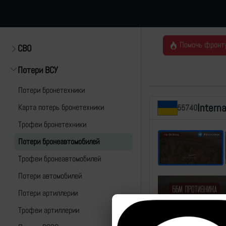
Помочь фронт
СВО
Потери ВСУ
Потери бронетехники
Intern
Карта потерь бронетехники
55740
Трофеи бронетехники
Потери бронеавтомобилей
Трофеи бронеавтомобилей
Потери автомобилей
Потери артиллерии
Трофеи артиллерии