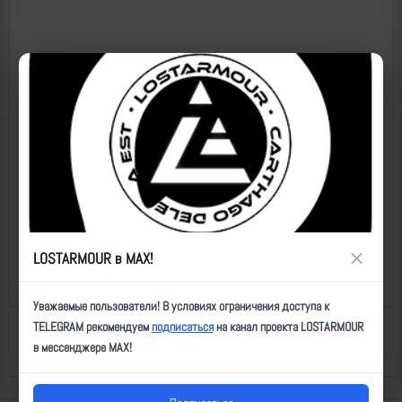
×
LOSTARMOUR в MAX!
Уважаемые пользователи! В условиях ограничения доступа к
TELEGRAM рекомендуем
подписаться
на канал проекта LOSTARMOUR
Назад к списку
Последнее обновление: 31.07.2025 08:18
в мессенджере MAX!