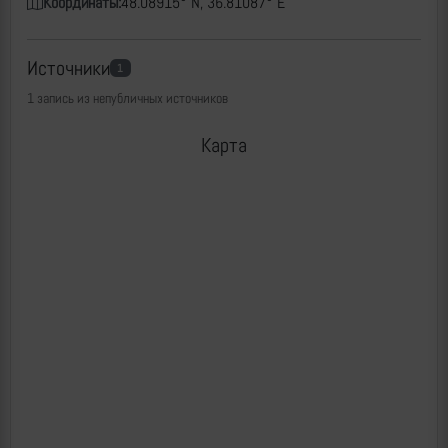
Координаты:
48.08915° N, 36.81087° E
Источники
1
1 запись из непубличных источников
Карта