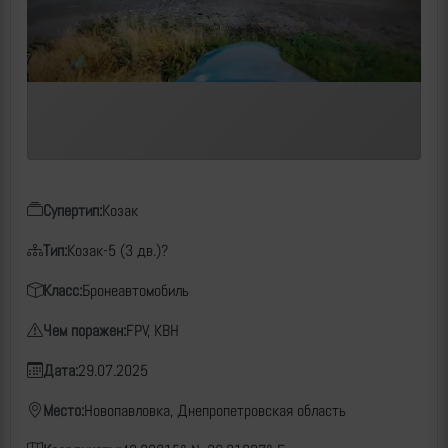
Супертип:
Козак
Тип:
Козак-5 (3 дв.)?
Класс:
Бронеавтомобиль
Чем поражен:
FPV, КВН
Дата:
29.07.2025
Место:
Новопавловка, Днепропетровская область