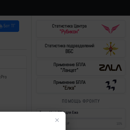
Бот ТГ
Статистика Центра
"Рубикон"
Статистика подразделений
ВБС
Применение БПЛА
"Ланцет"
xPro
Применение БПЛА
"Елка"
ПОМОЩЬ ФРОНТУ
Тушки Mavic3Pro для Ежа
×
42 700
₽
/
430 000
₽
10
%