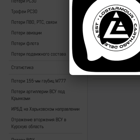
Потери РСЗО
Трофеи РСЗО
Потери ПВО, РТС, связи
Потери авиации
Потери флота
Потери подвижного состава
Назад к списку
Статистика
Потери 155-мм гаубиц M777
Потери артиллерии ВСУ под
Крынками
ИРБД на Харьковском направлении
Отражение вторжения ВСУ в
Курскую область
Потери ВФУ