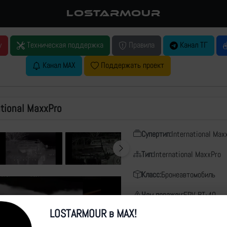
LOSTARMOUR
у
Техническая поддержка
Правила
Канал ТГ
Канал MAX
Поддержать проект
ational MaxxPro
Супертип:
International Max
Тип:
International MaxxPro
Класс:
Бронеавтомобиль
Чем поражен:
FPV, ВТ-40
LOSTARMOUR в MAX!
Дата:
28.05.2026