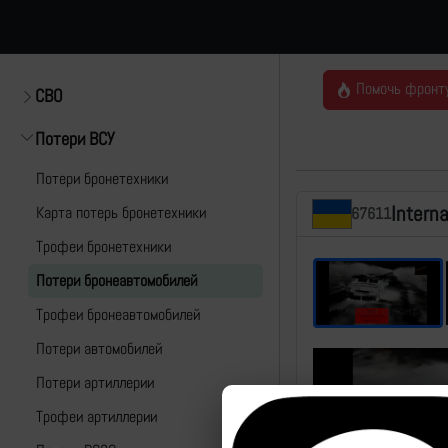
Помочь фронт
СВО
Потери ВСУ
Потери бронетехники
Intern
Карта потерь бронетехники
67611
Трофеи бронетехники
Потери бронеавтомобилей
Трофеи бронеавтомобилей
Потери автомобилей
Потери артиллерии
Трофеи артиллерии