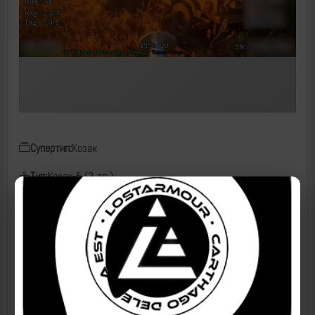
Супертип:
Козак
Тип:
Козак-5 (3 дв.)
Класс:
Бронеавтомобиль
Чем поражен:
FPV, КВН
Дата:
02.06.2026
Место:
Херсонская область