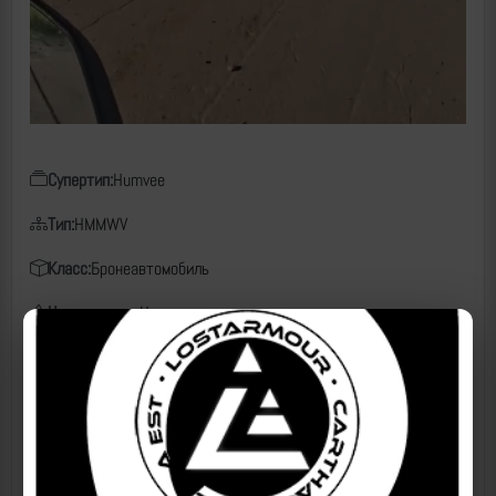
Супертип:
Humvee
Тип:
HMMWV
Класс:
Бронеавтомобиль
Чем поражен:
Неизвестно
Дата:
02.06.2026
Место:
Мирополье, Сумская область
Источники
2