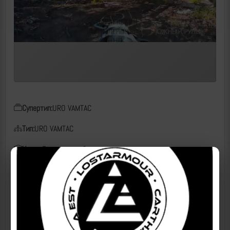
Супертип:
URO VAMTAC
Тип:
URO VAMTAC
Класс:
Бронеавтомобиль
Чем поражен:
FPV, КВН
Дата:
03.07.2026
Место:
ДНР