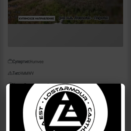
Супертип:
Humvee
Тип:
HMMWV
Класс:
Бронеавтомобиль
Чем поражен:
FPV, КВН
Дата:
03.07.2026
Место:
Лозовая Первая, Харьковская область