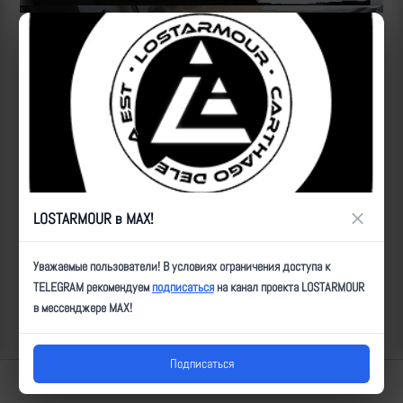
Источник:
https://t.me/Gostomelpravda/2718
"Из интересного, в кадр попали несколько затрофеенных на
базе 4-й бригады оперативного назначения НГУ
бронеавтомобилей «Варта» и «Казак»
ID:
80258
| Автор:
Артем
| Дата:
2026-05-04
| Просмотров:
610
| Теги:
Гостомель, первая_фаза, от_первого_лица, _Киевобл
×
LOSTARMOUR в MAX!
Популярные за сегодня видео
Уважаемые пользователи! В условиях ограничения доступа к
TELEGRAM рекомендуем
подписаться
на канал проекта LOSTARMOUR
в мессенджере MAX!
Подписаться
Lostarmour | Carthago Delenda Est | 2014-2026