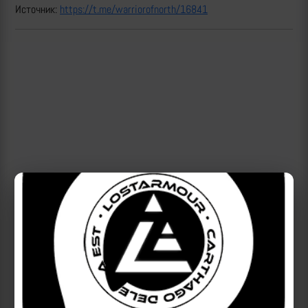
Источник:
https://t.me/warriorofnorth/16841