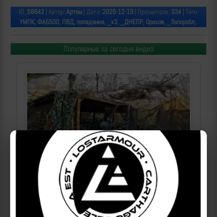
ID:
58842
| Автор:
Артем
| Дата:
2025-12-19
| Просмотров:
334
| Теги:
УМПК, ФАБ500, ПВД, попадание, _х3, _ДНЕПР, Орехов, _Запоробл,
Популярные за сегодня видео
Операторы Центра "Рубикон" бьют по целям ВСУ на
Краснолиманском направлении
2026-08-08 | makpif |
24