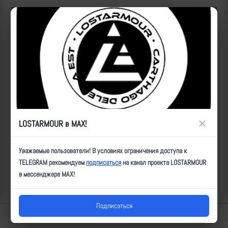
ID:
83387
| Автор:
Артем
| Дата:
2026-05-17
| Просмотров:
368
| Теги:
УМПК, УМПБ, ПУ_БПЛА, попадание, _х2,
Популярные за сегодня видео
×
LOSTARMOUR в MAX!
Уважаемые пользователи! В условиях ограничения доступа к
TELEGRAM рекомендуем
подписаться
на канал проекта LOSTARMOUR
в мессенджере MAX!
Подписаться
Lostarmour | Carthago Delenda Est | 2014-2026