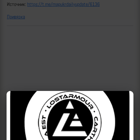
Источник:
https://t.me/mapukrdailyupdate/6136
Привязка