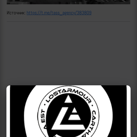
Источник:
https://t.me/tass_agency/383809