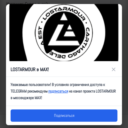
Источник: Суджа онлайн
ID:
20722
| Автор:
Артем
| Дата:
2024-08-04
| Просмотров:
1541
| Теги:
УМПК, ФАБ250, ПВД, попадание, _х3, _СЕВЕР, _ХоП, _СоП
Популярные за сегодня видео
×
LOSTARMOUR в MAX!
Уважаемые пользователи! В условиях ограничения доступа к
TELEGRAM рекомендуем
подписаться
на канал проекта LOSTARMOUR
в мессенджере MAX!
Подписаться
Lostarmour | Carthago Delenda Est | 2014-2026