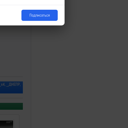
Подписаться
_х4, _ДНЕПР,