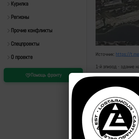
Курилка
Регионы
Прочие конфликты
Спецпроекты
Источник:
https://t.m
О проекте
1-й эпизод - здание 
Помощь фронту
2-й эпизод - хранили