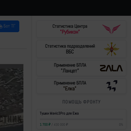
Бот ТГ
Статистика Центра
"Рубикон"
Статистика подразделений
ВБС
Применение БПЛА
"Ланцет"
Применение БПЛА
"Елка"
ПОМОЩЬ ФРОНТУ
Тушки Mavic3Pro для Ежа
1 700
₽
/
430 000
₽
0
%