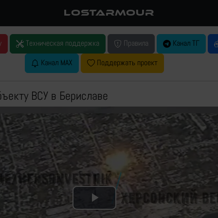
LOSTARMOUR
у
Техническая поддержка
Правила
Канал ТГ
Канал MAX
Поддержать проект
бъекту ВСУ в Бериславе
Play