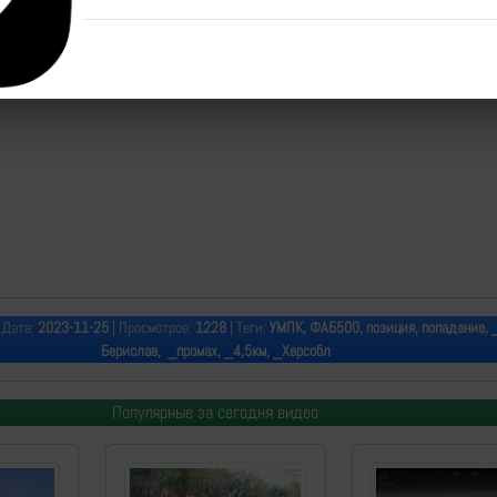
 Дата:
2023-11-25
| Просмотров:
1228
| Теги:
УМПК, ФАБ500, позиция, попадание, 
Берислав, _промах, _4,5км, _Херсобл
Популярные за сегодня видео