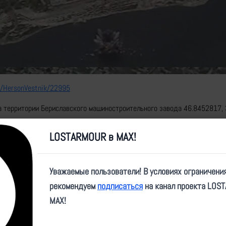
Video
e/HersonVestnik/22995
на территории Бериславского машиностроительного завода 46.8452817,
ще на территории Бериславского порта-элеватора 46.841763, 33.435828
LOSTARMOUR в MAX!
Уважаемые пользователи! В условиях ограничени
рекомендуем
подписаться
на канал проекта LOS
MAX!