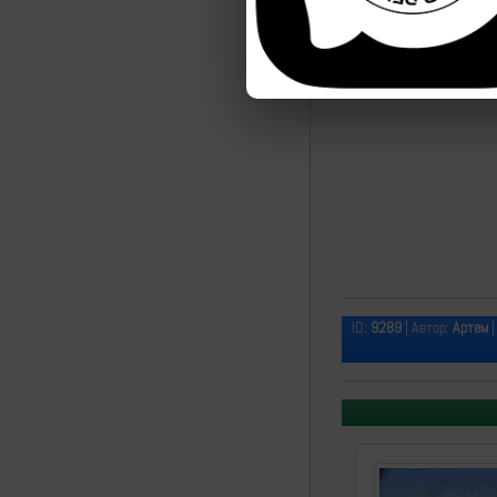
ID:
9289
| Автор:
Артем
|