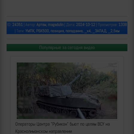
ID:
24351
| Автор:
Артем, magadulin
| Дата:
2024-10-12
| Просмотров:
1338
| Теги:
УМПК, РБК500, позиция, попадание, _х4, _ЗАПАД, _2,5км
Популярные за сегодня видео
Операторы Центра "Рубикон" бьют по целям ВСУ на
Краснолиманском направлении