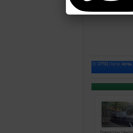
ID:
27701
| Автор:
Артем,
Операторы Центр