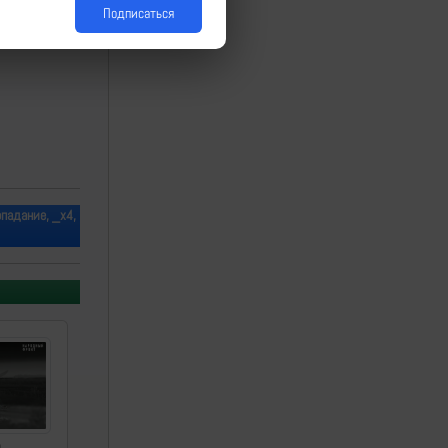
Подписаться
падание, _х4,
а