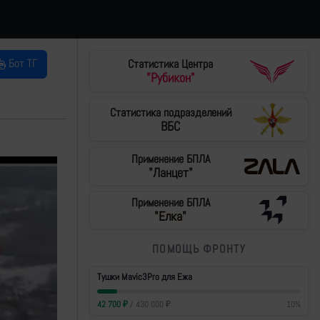
Бот ТГ
Статистика Центра
"Рубикон"
Статистика подразделений
ВБС
Применение БПЛА
"Ланцет"
Применение БПЛА
"Елка"
ПОМОЩЬ ФРОНТУ
Тушки Mavic3Pro для Ежа
42 700
₽
/
430 000
₽
10
%