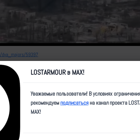
Video
e/dva_majors/59397
LOSTARMOUR в MAX!
Уважаемые пользователи! В условиях ограничени
рекомендуем
подписаться
на канал проекта LOS
MAX!