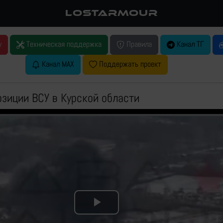
LOSTARMOUR
у
Техническая поддержка
Правила
Канал ТГ
Канал MAX
Поддержать проект
озиции ВСУ в Курской области
Play