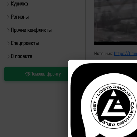
Курилка
Регионы
Прочие конфликты
Спецпроекты
Источник:
https://t.m
О проекте
Помощь фронту