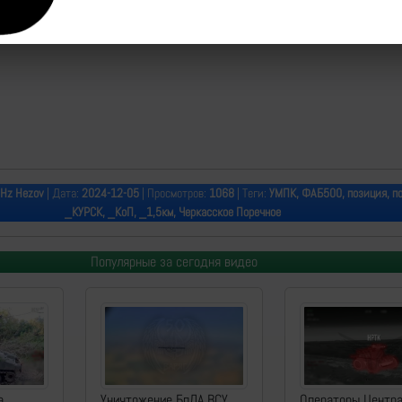
 Hz Hezov
| Дата:
2024-12-05
| Просмотров:
1068
| Теги:
УМПК, ФАБ500, позиция, по
_КУРСК, _КоП, _1,5км, Черкасское Поречное
Популярные за сегодня видео
а
Уничтожение БпЛА ВСУ
Операторы Центр