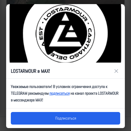
Источник:
https://t.me/btr80/6774
Рутуб
ID:
1585
| Автор:
Артем
| Дата:
2023-05-03
| Просмотров:
1667
| Теги:
Популярные за сегодня видео
×
LOSTARMOUR в MAX!
Уважаемые пользователи! В условиях ограничения доступа к
TELEGRAM рекомендуем
подписаться
на канал проекта LOSTARMOUR
в мессенджере MAX!
Подписаться
Lostarmour | Carthago Delenda Est | 2014-2026