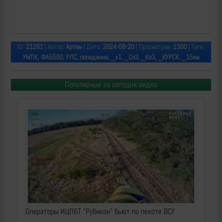
ID:
21261
| Автор:
Артем
| Дата:
2024-08-20
| Просмотров:
1300
| Теги:
УМПК, ФАБ500, РЛС, попадание, _х1, _СоЗ, _КоЗ, _КУРСК, _15км
Популярные за сегодня видео
Операторы ИЦПБТ "Рубикон" бьют по пехоте ВСУ