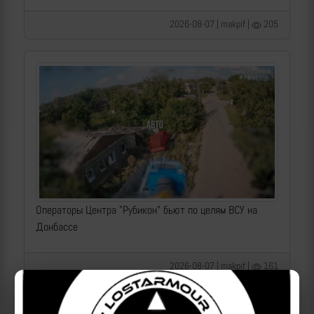
2026-08-07 | makpif |
205
Операторы Центра "Рубикон" бьют по целям ВСУ на
Донбассе
2026-08-07 | makpif |
161