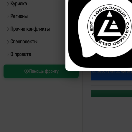
Курилка
Регионы
Прочие конфликты
Спецпроекты
О проекте
Источник:
https://t.m
Помощь фронту
ID:
50567
| Автор:
Артем
|