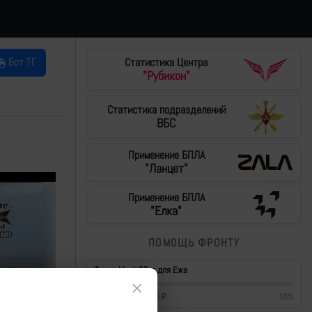
Бот ТГ
Статистика Центра
"Рубикон"
Статистика подразделений
ВБС
Применение БПЛА
"Ланцет"
Применение БПЛА
"Елка"
ПОМОЩЬ ФРОНТУ
Тушки Mavic3Pro для Ежа
×
42 700
₽
/
430 000
₽
10
%