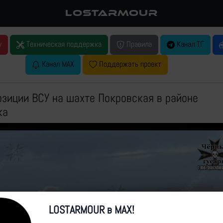
LOSTARMOUR
у
Техническая поддержка
Правила
Канал ТГ
Канал MAX
Поддержать проект
озиции ВСУ на шахте Покровская в районе
ка
LOSTARMOUR в MAX!