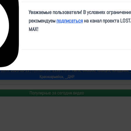
Play
Уважаемые пользователи! В условиях ограничени
Video
рекомендуем
подписаться
на канал проекта LOS
MAX!
e/blackhussars/5785
 Дата:
2025-10-11
| Просмотров:
1135
| Теги:
УМПК, ФАБ500, позиция, попадание, 
Красноармейск, _ДНР
Популярные за сегодня видео