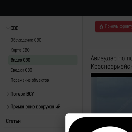
Помочь фронт
СВО
Обсуждение СВО
Карта СВО
Авиаудар по п
Видео СВО
Красноармейс
Cводки СВО
Поражение объектов
Потери ВСУ
Применение вооружений
Статьи