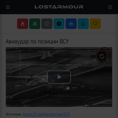
LOSTARMOUR
Авиаудар по позиции ВСУ
Play
Video
Источник:
https://t.me/bortzhyrnal/573