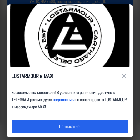
УМПК, ФАБ500, позиция, попадание, _х4, _ЮГ,
Популярные за сегодня видео
×
LOSTARMOUR в MAX!
Уважаемые пользователи! В условиях ограничения доступа к
TELEGRAM рекомендуем
подписаться
на канал проекта LOSTARMOUR
в мессенджере MAX!
Подписаться
Lostarmour | Carthago Delenda Est | 2014-2026