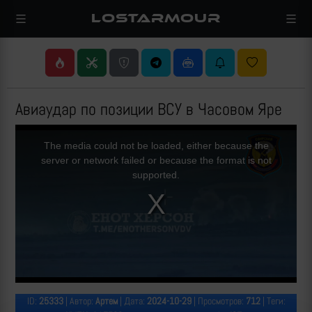
LOSTARMOUR
Авиаудар по позиции ВСУ в Часовом Яре
This
is
a
The media could not be loaded, either because the
modal
window.
server or network failed or because the format is not
supported.
ID:
25333
| Автор:
Артем
| Дата:
2024-10-29
| Просмотров:
712
| Теги: