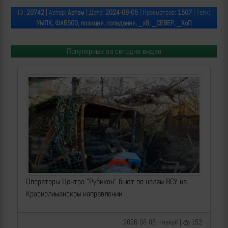
ID:
20742
| Автор:
Артем
| Дата:
2024-08-05
| Просмотров:
1507
| Теги:
УМПК, ФАБ500, позиция, попадание, _х8, _СЕВЕР, _ХоП
Популярные за сегодня видео
Операторы Центра "Рубикон" бьют по целям ВСУ на
Краснолиманском направлении
2026-08-08 | makpif |
152