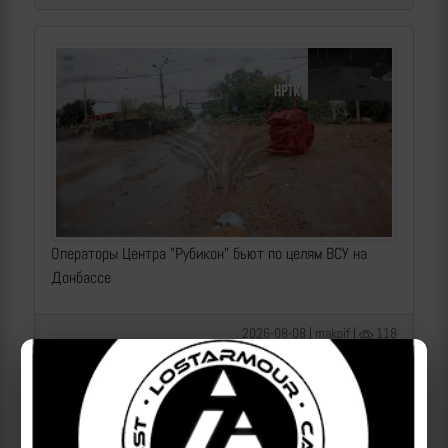
Операторы Центра "Рубикон" бьют по целям ВСУ на
Донбассе
2026-08-08 | makpif |
118