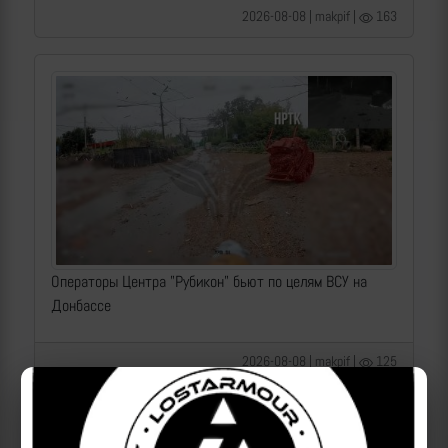
2026-08-08 | makpif |
163
Операторы Центра "Рубикон" бьют по целям ВСУ на
Донбассе
2026-08-08 | makpif |
125