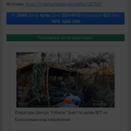
Источник:
https://t.me/warhistoryalconafter/167007
ID:
18549
| Автор:
Артем
| Дата:
2024-06-03
| Просмотров:
813
| Теги:
УМПК, ОДАБ-1500
Популярные за сегодня видео
Операторы Центра "Рубикон" бьют по целям ВСУ на
Краснолиманском направлении