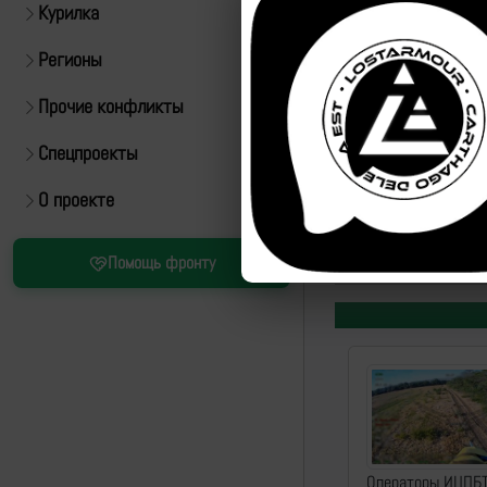
Курилка
Регионы
Прочие конфликты
Спецпроекты
Источник:
https://t.
О проекте
ID:
46044
| Автор:
Арт
Помощь фронту
Операторы ИЦПБ