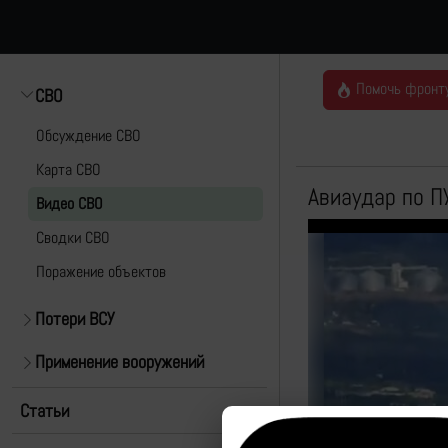
Помочь фронт
СВО
Обсуждение СВО
Карта СВО
Авиаудар по П
Видео СВО
Cводки СВО
Поражение объектов
Потери ВСУ
Применение вооружений
Статьи