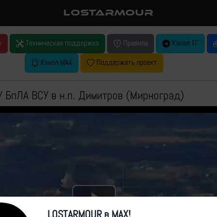
LOSTARMOUR
у
Техническая поддержка
Правила
Канал ТГ
Канал MAX
Поддержать проект
У БпЛА ВСУ в н.п. Димитров (Мирноград)
Play
LOSTARMOUR в MAX!