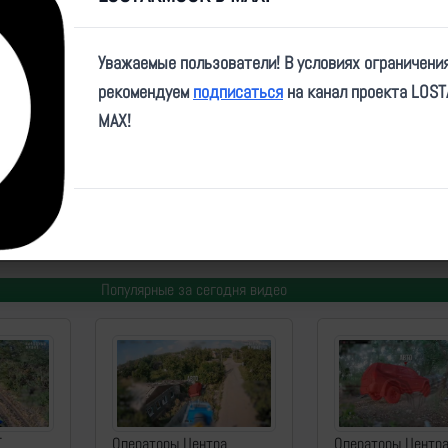
Video
Уважаемые пользователи! В условиях ограничени
рекомендуем
подписаться
на канал проекта LOS
MAX!
me/The_Wrong_Side/25419
ем
| Дата:
2025-08-26
| Просмотров:
515
| Теги:
УМПК, ФАБ500, ПВД, попадание, _х
Димитров, _ДНР
Популярные за сегодня видео
Т
Операторы Центра
Операторы Центр