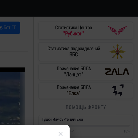
Бот ТГ
Статистика Центра
"Рубикон"
Статистика подразделений
ВБС
Применение БПЛА
"Ланцет"
Применение БПЛА
"Елка"
ПОМОЩЬ ФРОНТУ
Тушки Mavic3Pro для Ежа
42 700
₽
/
430 000
₽
10
%
×