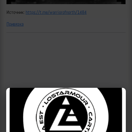
Источник:
https://t.me/warriorofnorth/1484
Привязка