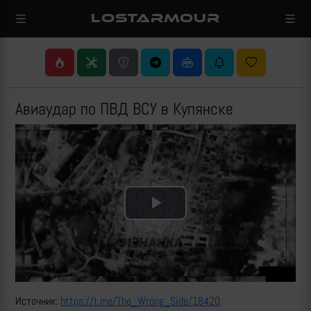
LOSTARMOUR
Авиаудар по ПВД ВСУ в Купянске
Play
Video
Источник:
https://t.me/The_Wrong_Side/18420