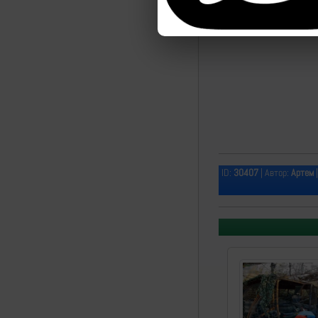
ID:
30407
| Автор:
Артем
|