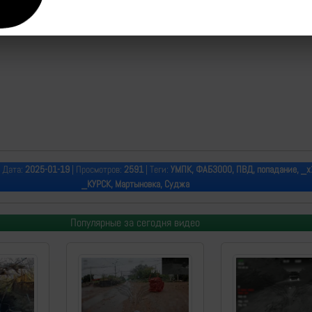
 Дата:
2025-01-19
| Просмотров:
2591
| Теги:
УМПК, ФАБ3000, ПВД, попадание, _х1
_КУРСК, Мартыновка, Суджа
Популярные за сегодня видео