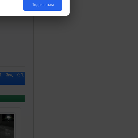
Подписаться
, _3км, _КоП,