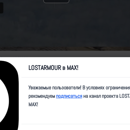
Play
Video
e/svvaul10/9900
LOSTARMOUR в MAX!
Уважаемые пользователи! В условиях ограничени
рекомендуем
подписаться
на канал проекта LOS
MAX!