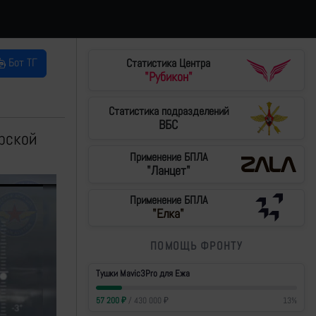
Бот ТГ
Статистика Центра
"Рубикон"
Статистика подразделений
ВБС
рской
Применение БПЛА
"Ланцет"
Применение БПЛА
"Елка"
ПОМОЩЬ ФРОНТУ
Тушки Mavic3Pro для Ежа
57 200
₽
/
430 000
₽
13
%