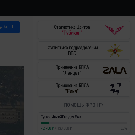
Бот ТГ
Статистика Центра
"Рубикон"
Статистика подразделений
ВБС
Применение БПЛА
"Ланцет"
Применение БПЛА
"Елка"
ПОМОЩЬ ФРОНТУ
Тушки Mavic3Pro для Ежа
42 700
₽
/
430 000
₽
10
%