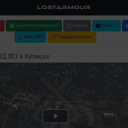
LOSTARMOUR
у
Техническая поддержка
Правила
Канал ТГ
Канал MAX
Поддержать проект
ВД ВСУ в Купянске
Play