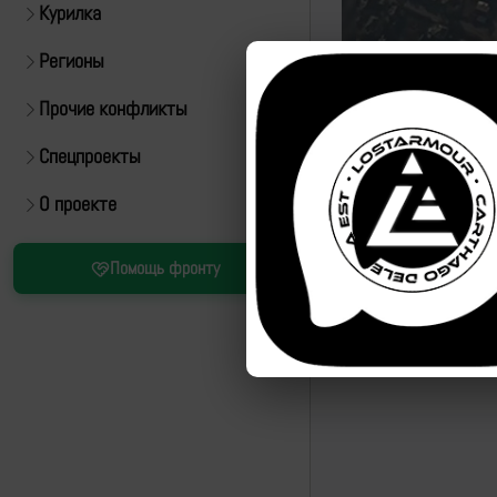
Курилка
Регионы
Прочие конфликты
Спецпроекты
Источник:
https://t.m
О проекте
Помощь фронту