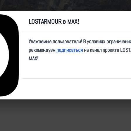
Video
LOSTARMOUR в MAX!
Уважаемые пользователи! В условиях ограничени
рекомендуем
подписаться
на канал проекта LOS
e/northernwarriors/510
MAX!