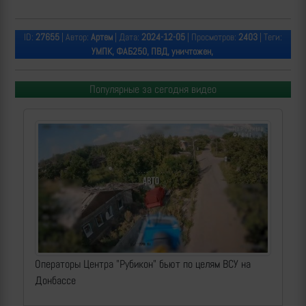
ID:
27655
| Автор:
Артем
| Дата:
2024-12-05
| Просмотров:
2403
| Теги:
УМПК, ФАБ250, ПВД, уничтожен,
Популярные за сегодня видео
Операторы Центра "Рубикон" бьют по целям ВСУ на
Донбассе