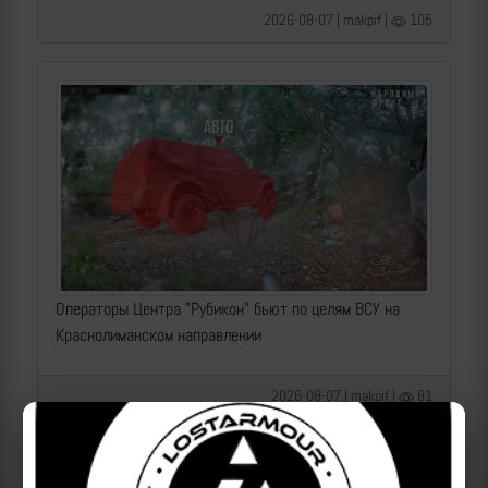
2026-08-07 | makpif |
105
Операторы Центра "Рубикон" бьют по целям ВСУ на
Краснолиманском направлении
2026-08-07 | makpif |
81