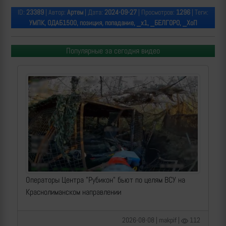
ID:
23389
| Автор:
Артем
| Дата:
2024-09-27
| Просмотров:
1296
| Теги:
УМПК, ОДАБ1500, позиция, попадание, _х1, _БЕЛГОРО, _ХоП
Популярные за сегодня видео
Операторы Центра "Рубикон" бьют по целям ВСУ на
Краснолиманском направлении
2026-08-08 | makpif |
112