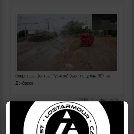
Операторы Центра "Рубикон" бьют по целям ВСУ на
Донбассе
2026-08-08 | makpif |
94