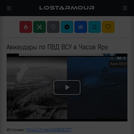
LOSTARMOUR
Авиаудары по ПВД ВСУ в Часов Яре
Play
Video
Источник:
https://t.me/vdd98/4207