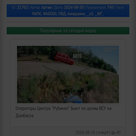
ID:
21762
| Автор:
Артем
| Дата:
2024-08-30
| Просмотров:
745
| Теги:
УМПК, ФАБ500, ПВД, попадание, _х3, _ЮГ,
Популярные за сегодня видео
Операторы Центра "Рубикон" бьют по целям ВСУ на
Донбассе
2026-08-10 | makpif |
40