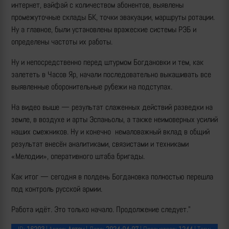
интернет, вайфай с количеством абонентов, выявлены
промежуточные склады БК, точки эвакуации, маршруты ротации.
Ну а главное, были установлены вражеские системы РЭБ и
определены частоты их работы.
Ну и непосредственно перед штурмом Богдановки и тем, как
залететь в Часов Яр, начали последовательно выкашивать все
выявленные оборонительные рубежи на подступах.
На видео выше — результат слаженных действий разведки на
земле, в воздухе и арты Эспаньолы, а также неимоверных усилий
наших смежников. Ну и конечно немаловажный вклад в общий
результат внесён аналитиками, связистами и техниками
«Мелодии», оперативного штаба бригады.
Как итог — сегодня в полдень Богдановка полностью перешла
под контроль русской армии.
Работа идёт. Это только начало. Продолжение следует."