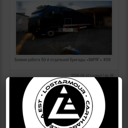
Боевая работа 50-й отдельной Бригады «ВАРЯГ» #58
2026-08-10 | makpif |
38