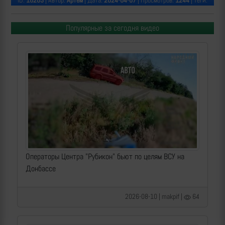
ID:
16203
| Автор:
Артем
| Дата:
2024-04-07
| Просмотров:
1244
| Теги:
Популярные за сегодня видео
Операторы Центра "Рубикон" бьют по целям ВСУ на
Донбассе
2026-08-10 | makpif |
64