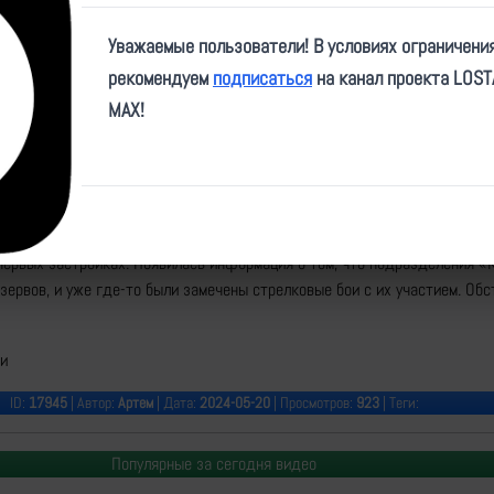
Video
Уважаемые пользователи! В условиях ограничени
рекомендуем
подписаться
на канал проекта LOS
MAX!
e/vdd98/3492
ения 98 ВДД ведут ожесточённые бои под прикрытием танков и артил
первых застройках. Появилась информация о том, что подразделения «
зервов, и уже где-то были замечены стрелковые бои с их участием. Обс
и
ID:
17945
| Автор:
Артем
| Дата:
2024-05-20
| Просмотров:
923
| Теги:
Популярные за сегодня видео