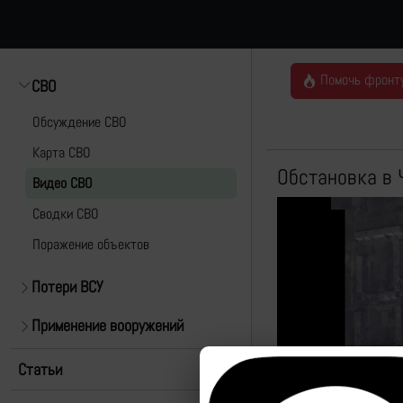
Помочь фронт
СВО
Обсуждение СВО
Карта СВО
Обстановка в 
Видео СВО
Cводки СВО
Поражение объектов
Потери ВСУ
Применение вооружений
Статьи