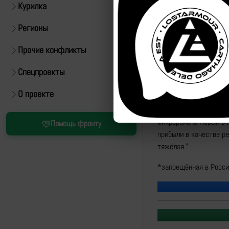
Курилка
Регионы
Прочие конфликты
Спецпроекты
Источник:
https://t.m
О проекте
"Штурмовые подраздел
микрорайоне Новый в 
Помощь фронту
прибыли в качестве ре
тяжёлая."
*запрещённая в Росси