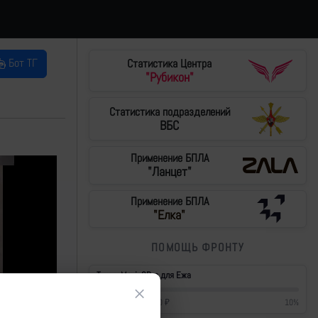
Бот ТГ
Статистика Центра
"Рубикон"
Статистика подразделений
ВБС
Применение БПЛА
"Ланцет"
Применение БПЛА
"Елка"
ПОМОЩЬ ФРОНТУ
Тушки Mavic3Pro для Ежа
×
42 700
₽
/
430 000
₽
10
%