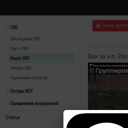
Помочь фронт
СВО
Обсуждение СВО
Карта СВО
Бои за н.п. Ра
Видео СВО
Cводки СВО
Поражение объектов
Потери ВСУ
Применение вооружений
Статьи