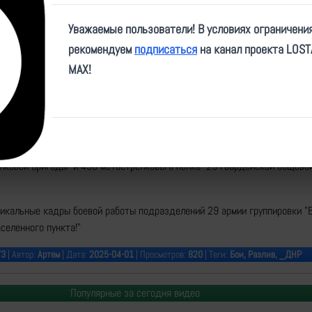
Video
Уважаемые пользователи! В условиях ограничени
рекомендуем
подписаться
на канал проекта LOS
MAX!
e/voin_dv/14179
азывать о героизме, мужестве и отваге воинов-дальневосточников 36 
лковой бригады и 430 мотострелкового полка 29 гвардейской общево
икальные кадры боевой работы подразделений 29 армии группировки "В
селенного пункта!"
73
| Автор:
Артем
| Дата:
2025-04-01
| Просмотров:
820
| Теги:
Бои, Разлив, _ДНР
Популярные за сегодня видео