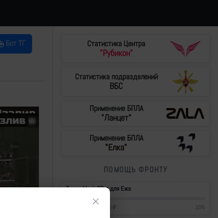
Бот ТГ
Статистика Центра
"Рубикон"
Статистика подразделений
ВБС
Применение БПЛА
"Ланцет"
Применение БПЛА
"Елка"
ПОМОЩЬ ФРОНТУ
Тушки Mavic3Pro для Ежа
×
42 700
₽
/
430 000
₽
10
%