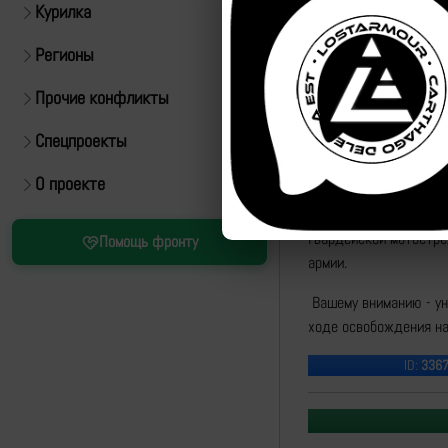
Курилка
Регионы
Прочие конфликты
Спецпроекты
Источник:
https://t.m
О проекте
"Мы продолжаем расск
гвардейской мотостре
Помощь фронту
армии.
Вашему вниманию - ун
ходе освобождения на
ID:
336